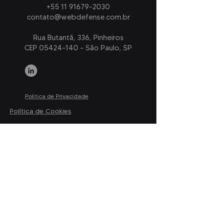
+55 11 91679-2030
contato@webdefense.com.br
Rua Butantã, 336, Pinheiros
CEP 05424-140 - São Paulo, SP
Política de Privacidade
Política de Cookies
© 2023 Webdefense Solutions Ltda.
Todos os direitos reservados.