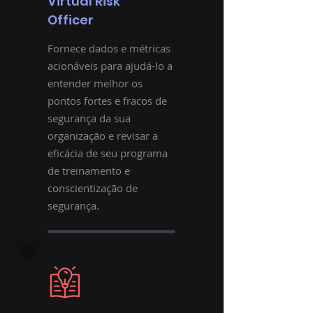
Virtual Risk
Officer
Fornece dados e métricas
acionáveis ​​para ajudá-lo a
entender melhor os
pontos fortes e fracos de
segurança da sua
organização e revisar a
eficácia de seu programa
de treinamento e
conscientização de
segurança.