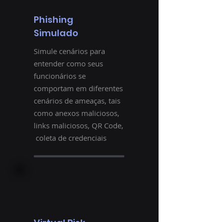
Phishing
Simulado
Simule cenários para
entender como seus
funcionários se
comportam em diferentes
cenários de ameaças, tais
como anexos maliciosos,
links maliciosos, QR Code,
coleta de credenciais