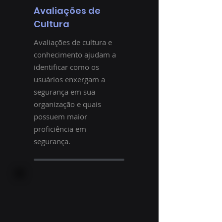
Avaliações de
Cultura
Avaliações de cultura e
conhecimento ajudam a
identificar como os
usuários enxergam a
segurança em sua
organização e quais
possuem maior
proficiência em
segurança.