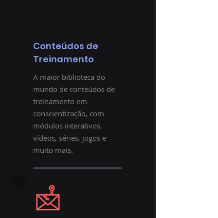
Conteúdos de
Treinamento
A maior biblioteca do
mundo de conteúdos de
treinamento em
conscientização, com
módulos interativos,
vídeos, séries, jogos e
muito mais.