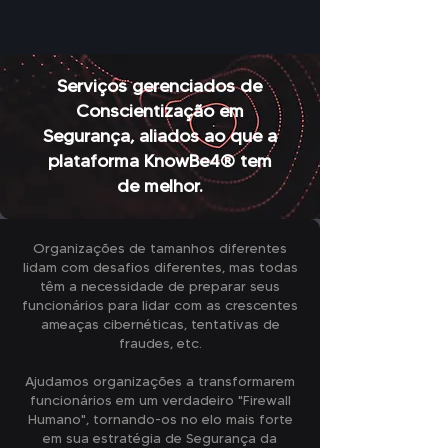
Serviços gerenciados de
Conscientização em
Segurança, aliados ao que a
plataforma KnowBe4® tem
de melhor.
Organizações de tamanhos diferentes
lidam com desafios diferentes, mas todas
têm a necessidade de preparar seus
funcionários para lidar com as crescentes
ameaças cibernéticas, tentativas de
fraudes, etc.
Ajudamos organizações a transformarem
funcionários em um verdadeiro "Firewall
Humano", tornando-os no elo mais forte
em sua estratégia de Segurança da