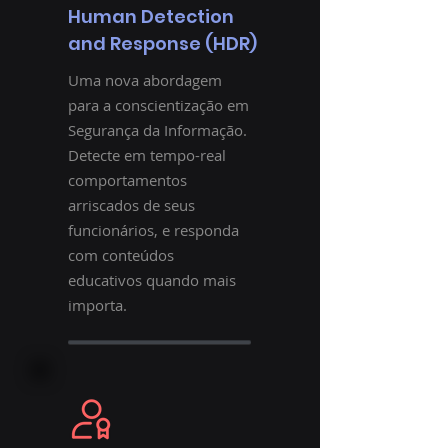
Human Detection
and Response (HDR)
Uma nova abordagem
para a conscientização em
Segurança da Informação.
Detecte em tempo-real
comportamentos
arriscados de seus
funcionários, e responda
com conteúdos
educativos quando mais
importa.